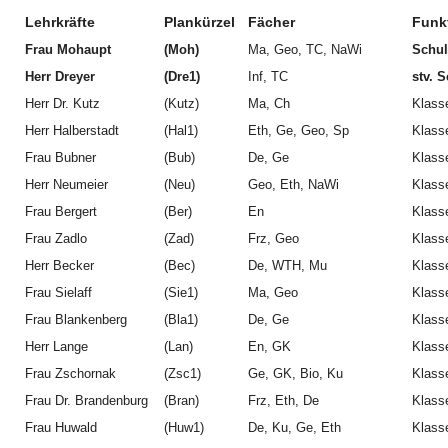
Lehrkräfte
Plankürzel
Fächer
Funk
Frau Mohaupt
(Moh)
Ma, Geo, TC, NaWi
Schul
Herr Dreyer
(Dre1)
Inf, TC
stv. S
Herr Dr. Kutz
(Kutz)
Ma, Ch
Klasse
Herr Halberstadt
(Hal1)
Eth, Ge, Geo, Sp
Klasse
Frau Bubner
(Bub)
De, Ge
Klasse
Herr Neumeier
(Neu)
Geo, Eth, NaWi
Klasse
Frau Bergert
(Ber)
En
Klasse
Frau Zadlo
(Zad)
Frz, Geo
Klasse
Herr Becker
(Bec)
De, WTH, Mu
Klasse
Frau Sielaff
(Sie1)
Ma, Geo
Klasse
Frau Blankenberg
(Bla1)
De, Ge
Klasse
Herr Lange
(Lan)
En, GK
Klasse
Frau Zschornak
(Zsc1)
Ge, GK, Bio, Ku
Klasse
Frau Dr. Brandenburg
(Bran)
Frz, Eth, De
Klasse
Frau Huwald
(Huw1)
De, Ku, Ge, Eth
Klasse