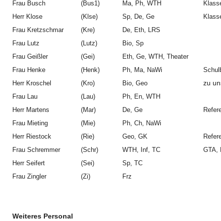
Frau Busch
(Bus1)
Ma, Ph, WTH
Klasse
Herr Klose
(Klse)
Sp, De, Ge
Klasse
Frau Kretzschmar
(Kre)
De, Eth, LRS
Frau Lutz
(Lutz)
Bio, Sp
Frau Geißler
(Gei)
Eth, Ge, WTH, Theater
Frau Henke
(Henk)
Ph, Ma, NaWi
Schul
zu un
Herr Kroschel
(Kro)
Bio, Geo
Frau Lau
(Lau)
Ph, En, WTH
Herr Martens
(Mar)
De, Ge
Refer
Frau Mieting
(Mie)
Ph, Ch, NaWi
Herr Riestock
(Rie)
Geo, GK
Refer
Frau Schremmer
(Schr)
WTH, Inf, TC
GTA, 
Herr Seifert
(Sei)
Sp, TC
Frau Zingler
(Zi)
Frz
Weiteres Personal