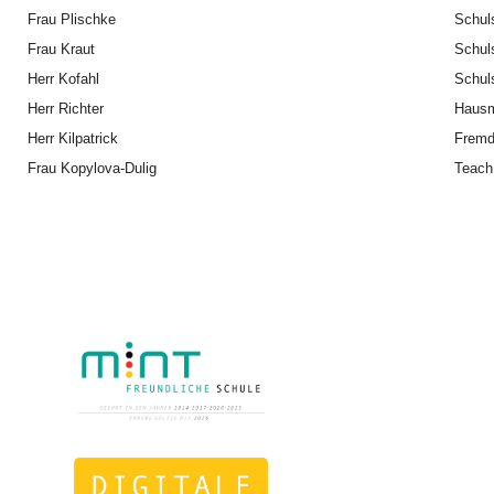
Frau Plischke
Schul
Frau Kraut
Schul
Herr Kofahl
Schul
Herr Richter
Hausm
Herr Kilpatrick
Fremd
Frau Kopylova-Dulig
TeachF